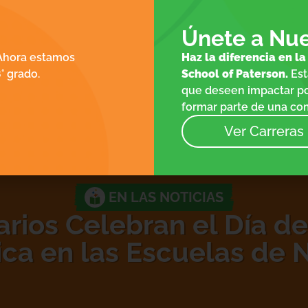
SCRIPCIÓN
PARA FAMILIAS
N
ES
Únete a Nue
NTACTO
 Ahora estamos
Haz la diferencia en l
NOTICIAS
° grado.
School of Paterson.
Es
que deseen impactar po
EVENTOS
formar parte de una com
TIENDA
Ver Carreras
EN LAS NOTICIAS
rios Celebran el Día de
ca en las Escuelas de