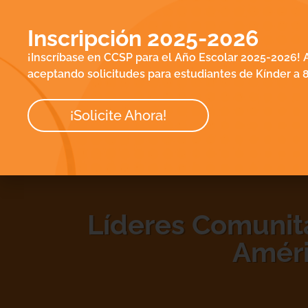
IN
CURRÍCULO
E
Inscripción 2025-2026
NOSOTROS
CO
¡Inscríbase en CCSP para el Año Escolar 2025-2026!
EQUIPO
aceptando solicitudes para estudiantes de Kínder a 8
¡Solicite Ahora!
Líderes Comunita
Améri