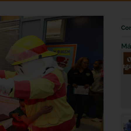
Com
Má