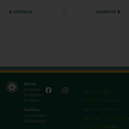
ANTERIOR
SIGUIENTE
District
75 Spruce
Documentos
75
St.Paterson,
Únete a
Spruce
NJ 07501
nuestro
8 Morris
Teléfono
973.413.2057
equipo
Communit
973.345.7623
Cumplimientos
School