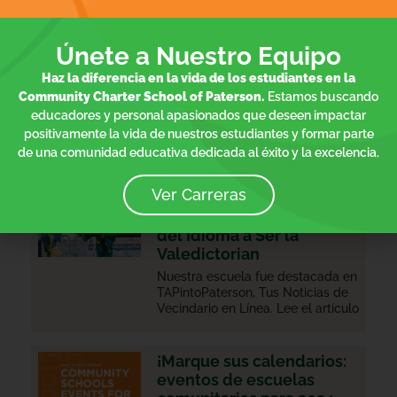
Resumen de Octubre: Un
Comienzo Fuerte y
Historias de Excelencia
Únete a Nuestro Equipo
El boletín de octubre de CCSP
Haz la diferencia en la vida de los estudiantes en la
celebra un inicio increíble del año
Community Charter School of Paterson.
Estamos buscando
escolar, con matrícula completa y
el lanzamiento de un nuevo plan
educadores y personal apasionados que deseen impactar
estratégico de tres años. Entre los
positivamente la vida de nuestros estudiantes y formar parte
aspectos
de una comunidad educativa dedicada al éxito y la excelencia.
Ver Carreras
El Camino de Excelencia
de María: De las Barreras
del Idioma a Ser la
Valedictorian
Nuestra escuela fue destacada en
TAPintoPaterson, Tus Noticias de
Vecindario en Línea. Lee el artículo
¡Marque sus calendarios:
eventos de escuelas