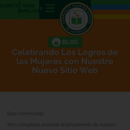
SCRIPCIÓN
PARA
E
E
FAMILIAS
N
S
BLOG
Celebrando Los Logros de
las Mujeres con Nuestro
Nuevo Sitio Web
Dear Community:
¡Nos complace anunciar el lanzamiento de nuestro