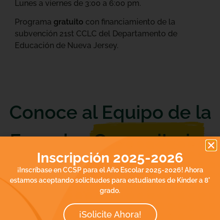
Lunes a viernes de 3:00 a 6:00 pm.
Programa
gratuito
con financiamiento de la
subvención 21st CCLC del Departamento de
Educación de Nueva Jersey.
Conoce al Equipo de la
Escuela
Comunitaria
Inscripción 2025-2026
¡Inscríbase en CCSP para el Año Escolar 2025-2026! Ahora
estamos aceptando solicitudes para estudiantes de Kínder a 8°
Erica Plaza
grado.
Coordinador del
Sitio de la
Escuela Primaria
¡Solicite Ahora!