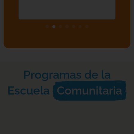
transfo
desde K
muchas 
Programas de la
Escuela
Comunitaria