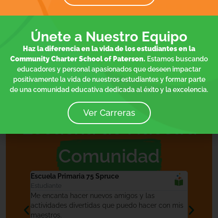
Sarai Lucero
Tziah Weaver
Director de
Coordinador del
Escuelas
Sitio de la
Comunitarias y
Escuela Primaria
Únete a Nuestro Equipo
Director del
Proyecto 21st
CCLC
Haz la diferencia en la vida de los estudiantes en la
Community Charter School of Paterson.
Estamos buscando
educadores y personal apasionados que deseen impactar
positivamente la vida de nuestros estudiantes y formar parte
de una comunidad educativa dedicada al éxito y la excelencia.
Ver Carreras
Escucha de Nuestra
Comunidad
Escuela Primaria 75 Spruce
Escuela
Estudiante
Familia
dir
Me encanta hacer nuevos amigos y las
Estoy c
tulos a
actividades divertidas que puedo hacer con mis
CCSP. E
l equipo
maestros.
apenas 