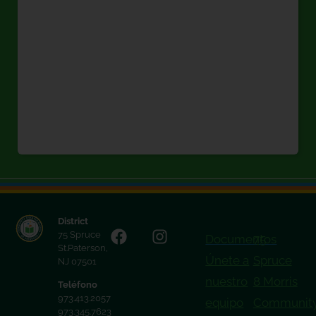
District
75 Spruce
Documentos
75
St.Paterson,
Únete a
Spruce
NJ 07501
nuestro
8 Morris
Teléfono
973.413.2057
equipo
Communit
973.345.7623