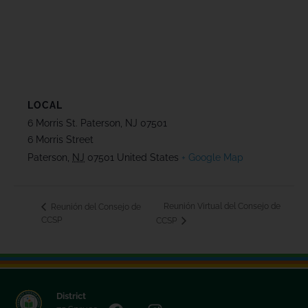
LOCAL
6 Morris St. Paterson, NJ 07501
6 Morris Street
Paterson
,
NJ
07501
United States
+ Google Map
Reunión Virtual del Consejo de
Reunión del Consejo de
CCSP
CCSP
District