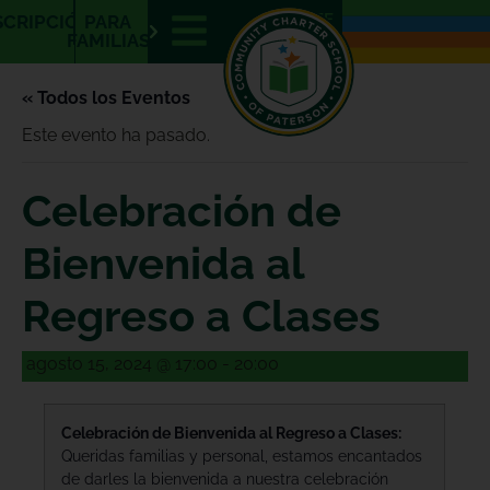
E
E
SCRIPCIÓN
PARA
N
S
FAMILIAS
« Todos los Eventos
Este evento ha pasado.
Celebración de
Bienvenida al
Regreso a Clases
agosto 15, 2024 @ 17:00
-
20:00
Celebración de Bienvenida al Regreso a Clases:
Queridas familias y personal, estamos encantados
de darles la bienvenida a nuestra celebración